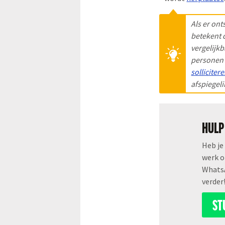
Als er ont
betekent 
vergelijk
personen 
solliciter
afspiegel
HULP
Heb je
werk o
WhatsA
verder
ST