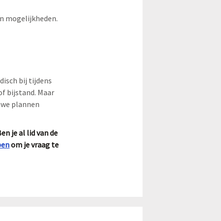
n mogelijkheden.
isch bij tijdens
f bijstand. Maar
euwe plannen
n je al lid van de
pen
om je vraag te