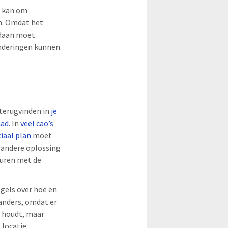
t kan om
en. Omdat het
edaan moet
randeringen kunnen
 terugvinden in
je
aad
. In
veel cao’s
iaal plan
moet
n andere oplossing
beuren met de
egels over hoe en
anders, omdat er
n houdt, maar
 locatie.