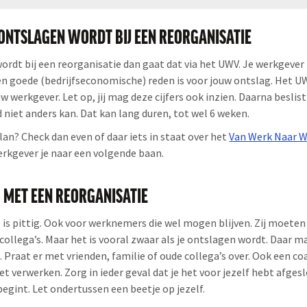
E ONTSLAGEN WORDT BIJ EEN REORGANISATIE
wordt bij een reorganisatie dan gaat dat via het UWV. Je werkgeve
en goede (bedrijfseconomische) reden is voor jouw ontslag. Het 
w werkgever. Let op, jij mag deze cijfers ook inzien. Daarna beslis
 niet anders kan. Dat kan lang duren, tot wel 6 weken.
plan? Check dan even of daar iets in staat over het
Van Werk Naar W
werkgever je naar een volgende baan.
OM MET EEN REORGANISATIE
 is pittig. Ook voor werknemers die wel mogen blijven. Zij moete
collega’s. Maar het is vooral zwaar als je ontslagen wordt. Daar m
n. Praat er met vrienden, familie of oude collega’s over. Ook een c
t verwerken. Zorg in ieder geval dat je het voor jezelf hebt afges
egint. Let ondertussen een beetje op jezelf.