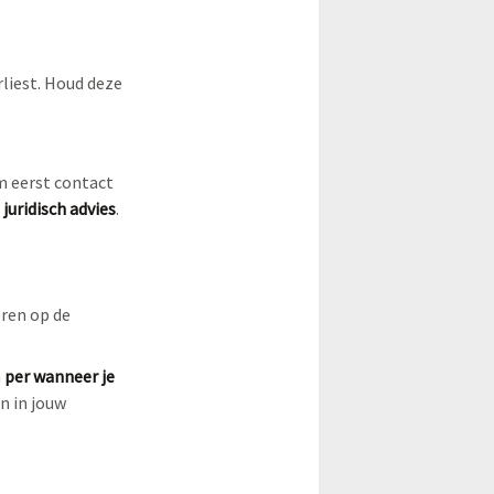
erliest. Houd deze
m eerst contact
r
juridisch advies
.
eren op de
m
per wanneer je
en in jouw