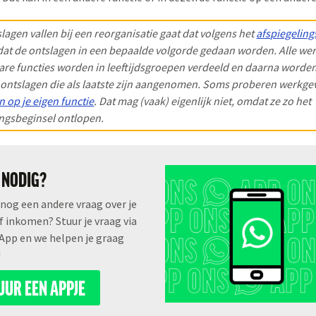
slagen vallen bij een reorganisatie gaat dat volgens het
afspiegeling
dat de ontslagen in een bepaalde volgorde gedaan worden. Alle w
bare functies worden in leeftijdsgroepen verdeeld en daarna worde
ontslagen die als laatste zijn aangenomen. Soms proberen werkgeve
en op je eigen functie
. Dat mag (vaak) eigenlijk niet, omdat ze zo het
ingsbeginsel ontlopen.
 NODIG?
 nog een andere vraag over je
f inkomen? Stuur je vraag via
pp en we helpen je graag
!
UUR EEN APPJE