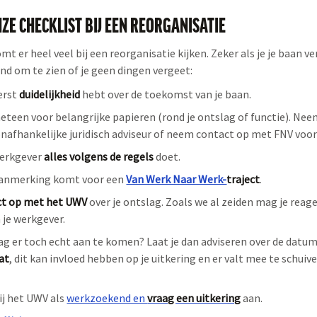
NZE CHECKLIST BIJ EEN REORGANISATIE
mt er heel veel bij een reorganisatie kijken. Zeker als je je baan v
and om te zien of je geen dingen vergeet:
eerst
duidelijkheid
hebt over de toekomst van je baan.
eteen voor belangrijke papieren (rond je ontslag of functie). Nee
nafhankelijke juridisch adviseur of neem contact op met FNV voo
werkgever
alles volgens de regels
doet.
n aanmerking komt voor een
Van Werk Naar Werk-
traject
.
t op met het UWV
over je ontslag. Zoals we al zeiden mag je reag
 je werkgever.
lag er toch echt aan te komen? Laat je dan adviseren over de datu
at
, dit kan invloed hebben op je uitkering en er valt mee te schuiv
ij het UWV als
werkzoekend en
vraag een uitkering
aan.