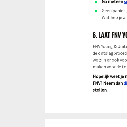
Ga meteen
s
Geen paniek, 
Wat heb je al
6. LAAT FNV 
FNV Young & United
de ontslagprocedu
we zijn er ook voo
maken voor de t
Hopelijk weet je n
FNV? Neem dan
d
stellen.