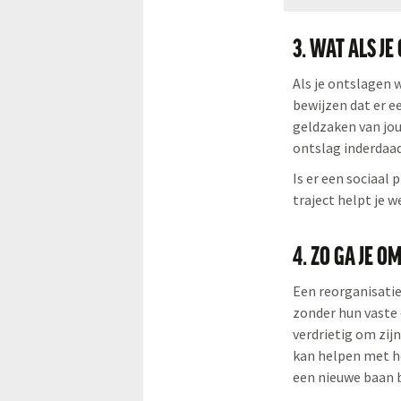
3. WAT ALS J
Als je ontslagen 
bewijzen dat er e
geldzaken van jou
ontslag inderdaad
Is er een sociaal 
traject helpt je 
4. ZO GA JE 
Een reorganisatie
zonder hun vaste 
verdrietig om zij
kan helpen met he
een nieuwe baan b