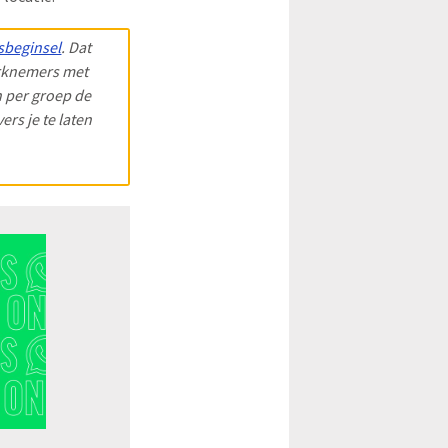
sbeginsel
. Dat
erknemers met
n per groep de
rs je te laten