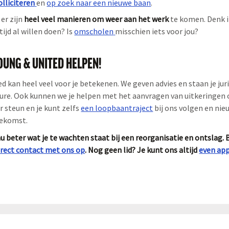
olliciteren
en
op zoek naar een nieuwe baan
.
er zijn
heel veel manieren om weer aan het werk
te komen. Denk i
tijd al willen doen? Is
omscholen
misschien iets voor jou?
YOUNG & UNITED HELPEN!
 kan heel veel voor je betekenen. We geven advies en staan je jurid
re. Ook kunnen we je helpen met het aanvragen van uitkeringen o
r steun en je kunt zelfs
een loopbaantraject
bij ons volgen en ni
oekomst.
u beter wat je te wachten staat bij een reorganisatie en ontslag. Be
irect contact met ons op
. Nog geen lid? Je kunt ons altijd
even ap