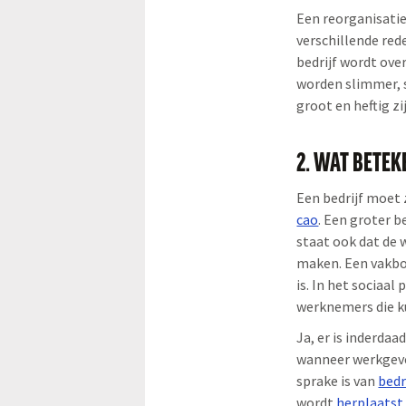
Een reorganisatie
verschillende re
bedrijf wordt ov
worden slimmer, s
groot en heftig zi
2. WAT BETEK
Een bedrijf moet 
cao
. Een groter 
staat ook dat de
maken. Een vakbon
is. In het sociaa
werknemers die k
Ja, er is inderda
wanneer werkgeve
sprake is van
bedr
wordt
herplaatst