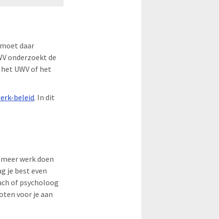
r moet daar
UWV onderzoekt de
t het UWV of het
erk-beleid
. In dit
n meer werk doen
ag je best even
oach of psycholoog
loten voor je aan