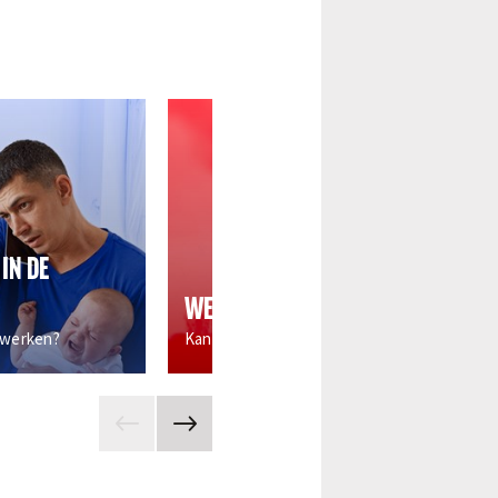
IN DE
WERK EN DUURZAAMHEID
t werken?
Kan het groen? Dan moet het groen