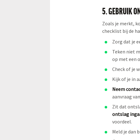
5. GEBRUIK O
Zoals je merkt, ko
checklist bij de h
Zorg dat je 
Teken niet m
op met een o
Check of je 
Kijk of je i
Neem contac
aanvraag van
Zit dat onts
ontslag inga
voordeel.
Meld je dan b