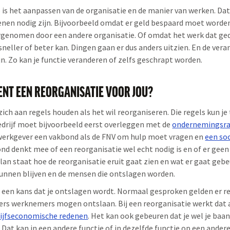
 is het aanpassen van de organisatie en de manier van werken. Da
denen nodig zijn. Bijvoorbeeld omdat er geld bespaard moet word
ergenomen door een andere organisatie. Of omdat het werk dat g
neller of beter kan. Dingen gaan er dus anders uitzien. En de ve
jn. Zo kan je functie veranderen of zelfs geschrapt worden.
ENT EEN REORGANISATIE VOOR JOU?
zich aan regels houden als het wil reorganiseren. Die regels kun je
bedrijf moet bijvoorbeeld eerst overleggen met de
ondernemingsr
 werkgever een vakbond als de FNV om hulp moet vragen en
een soc
d denkt mee of een reorganisatie wel echt nodig is en of er gee
l plan staat hoe de reorganisatie eruit gaat zien en wat er gaat ge
unnen blijven en de mensen die ontslagen worden.
ad een kans dat je ontslagen wordt. Normaal gesproken gelden er r
rs werknemers mogen ontslaan. Bij een reorganisatie werkt dat 
ijfseconomische redenen
. Het kan ook gebeuren dat je wel je baa
. Dat kan in een andere functie of in dezelfde functie op een andere