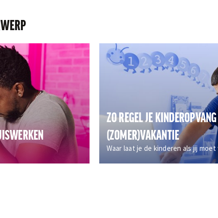
RWERP
ZO REGEL JE KINDEROPVANG 
HUISWERKEN
(ZOMER)VAKANTIE
Waar laat je de kinderen als jij moe