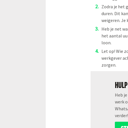
Zodra je het 
duren. Dit ka
weigeren. Je 
Heb je net wa
het aantal uu
loon.
Let op! Wie z
werkgever ach
zorgen.
HULP
Heb je
werk o
WhatsA
verder