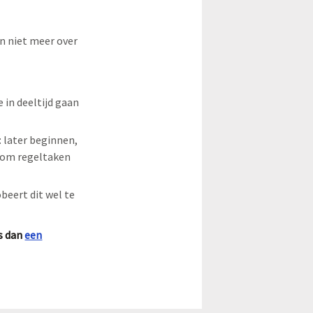
n niet meer over
e in deeltijd gaan
: later beginnen,
 (om regeltaken
beert dit wel te
ns dan
een