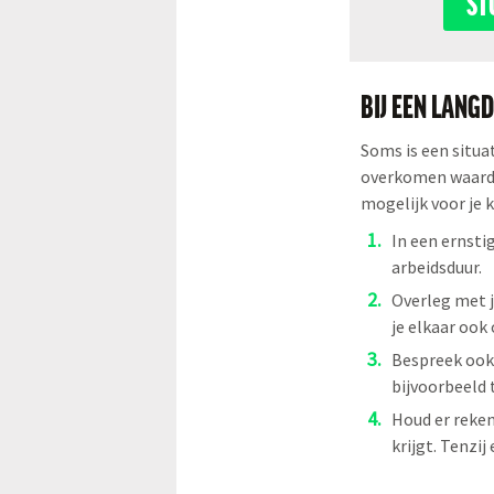
ST
BIJ EEN LANG
Soms is een situat
overkomen waardoor
mogelijk voor je 
In een ernsti
arbeidsduur.
Overleg met j
je elkaar ook
Bespreek ook 
bijvoorbeeld t
Houd er reken
krijgt. Tenzij