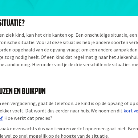
SITUATIE?
een ziek kind, kan het drie kanten op. Een onschuldige situatie, ee
ronische situatie. Voor al deze situaties heb je andere soorten ver
worden opgehaald van de opvang vraagt om een andere aanpak dan 
ge zorg nodig heeft. Of een kind dat regelmatig naar het ziekenhu
e aandoening. Hieronder vind je de drie verschillende situaties m
ZEN EN BUIKPIJN
in een vergadering, gaat de telefoon. Je kind is op de opvang of op
 lekker voelt. Dat wordt dus eerder naar huis. We noemen dit
kort v
of
. Hoe werkt dat precies?
s vaak onverwachts dus van tevoren verlof opnemen gaat niet. Bren
e wel zo snel mogelijk op de hoogte van de situatie.