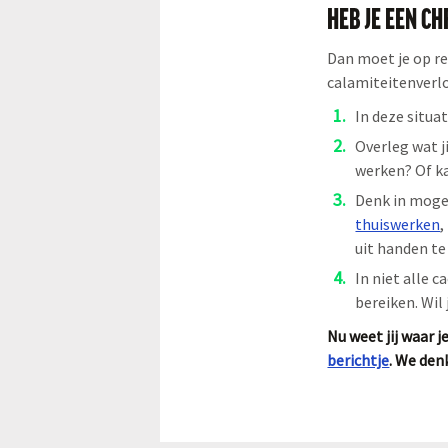
HEB JE EEN C
Dan moet je op re
calamiteitenverlo
In deze situat
Overleg wat j
werken? Of ka
Denk in mogel
thuiswerken
,
uit handen t
In niet alle 
bereiken. Wil
Nu weet jij waar j
berichtje
. We den