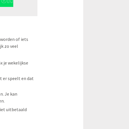
 worden of iets
jk zo veel
x je wekelijkse
t er speelt en dat
n. Je kan
en.
iet uitbetaald