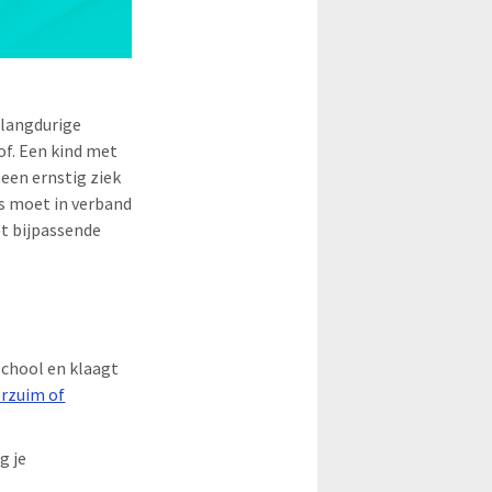
n langdurige
lof. Een kind met
een ernstig ziek
is moet in verband
et bijpassende
 school en klaagt
erzuim of
g je