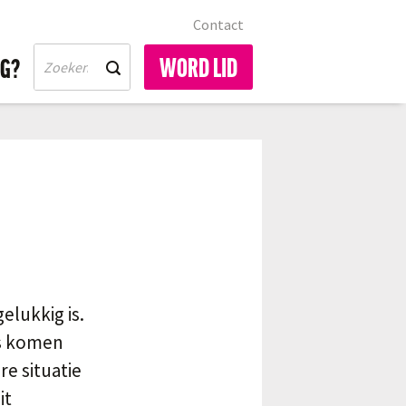
Contact
WORD LID
IG?
gelukkig is.
ts komen
re situatie
it