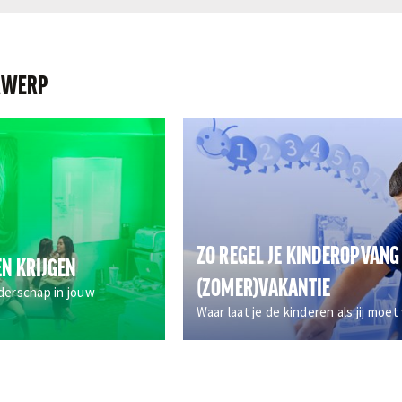
RWERP
ZO REGEL JE KINDEROPVANG 
EN KRIJGEN
(ZOMER)VAKANTIE
derschap in jouw
Waar laat je de kinderen als jij moe