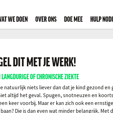
AT WE DOEN
OVER ONS
DOE MEE
HULP NOD
GEL DIT MET JE WERK!
 LANGDURIGE OF CHRONISCHE ZIEKTE
je natuurlijk niets liever dan dat je kind gezond en 
 niet altijd het geval. Spugen, snotneuzen en koor
een keer voorbij. Maar er kan zich ook een ernstige
baan? Die is dan even wat minder belangrijk. Met d