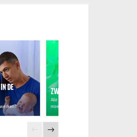
IN DE
ZWANGERSCHAPSVERLOF
Alle soorten verlof die je krijgt als (bijna) va
t werken?
moeder