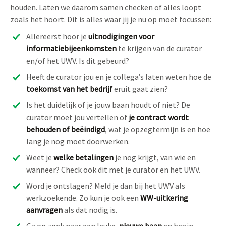
houden. Laten we daarom samen checken of alles loopt
zoals het hoort. Dit is alles waar jij je nu op moet focussen:
Allereerst hoor je
uitnodigingen voor
informatiebijeenkomsten
te krijgen van de curator
en/of het UWV. Is dit gebeurd?
Heeft de curator jou en je collega’s laten weten hoe de
toekomst van het bedrijf
eruit gaat zien?
Is het duidelijk of je jouw baan houdt of niet? De
curator moet jou vertellen of
je contract wordt
behouden of beëindigd
, wat je opzegtermijn is en hoe
lang je nog moet doorwerken.
Weet je
welke betalingen
je nog krijgt, van wie en
wanneer? Check ook dit met je curator en het UWV.
Word je ontslagen? Meld je dan bij het UWV als
werkzoekende. Zo kun je ook een
WW-uitkering
aanvragen
als dat nodig is.
Ga op zoek naar een leuke,
nieuwe baan
en begin