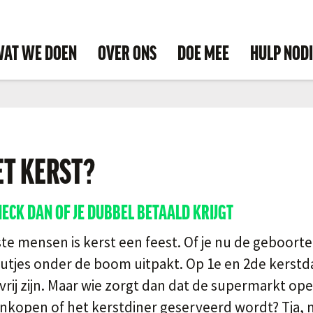
AT WE DOEN
OVER ONS
DOE MEE
HULP NOD
ET KERST?
ECK DAN OF JE DUBBEL BETAALD KRIJGT
e mensen is kerst een feest. Of je nu de geboorte
autjes onder de boom uitpakt. Op 1e en 2de kerstd
vrij zijn. Maar wie zorgt dan dat de supermarkt open
inkopen of het kerstdiner geserveerd wordt? Tja, 