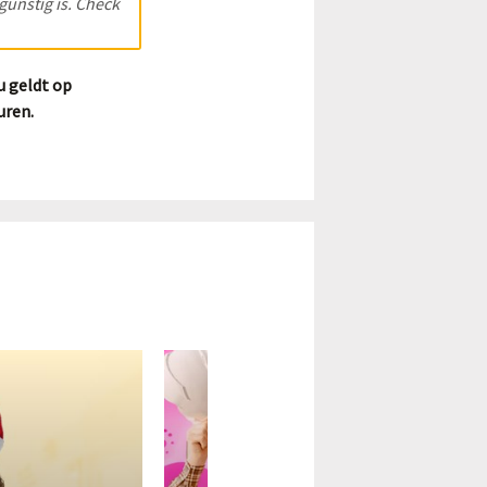
 gunstig is. Check
ou geldt op
uren.