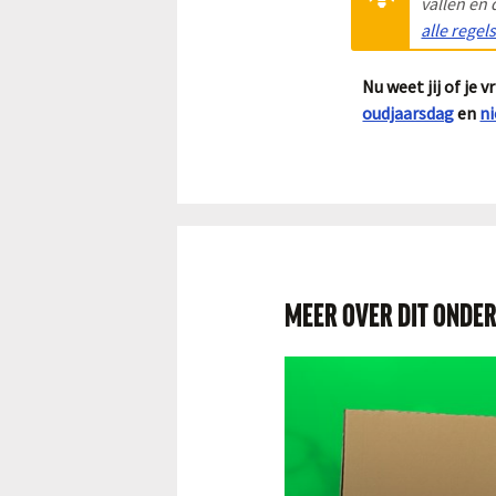
vallen en 
alle regel
Nu weet jij of je 
oudjaarsdag
en
n
MEER OVER DIT ONDE