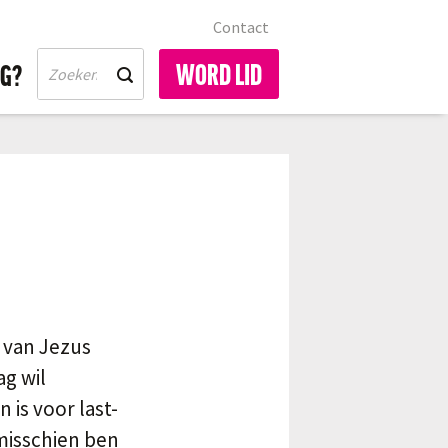
Contact
WORD LID
IG?
 van Jezus
ag wil
 is voor last-
misschien ben