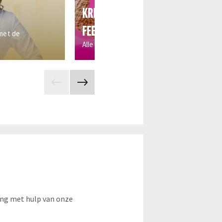
KRIJG JE DUBBEL BETAALD OP EEN
FEESTDAG?
 met de
Alle regels over feestdagentoeslag op een r
ting met hulp van onze