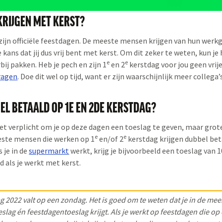
 KRIJGEN MET KERST?
ijn officiële feestdagen. De meeste mensen krijgen van hun werkge
kans dat jij dus vrij bent met kerst. Om dit zeker te weten, kun je
e
e
bij pakken. Heb je pech en zijn 1
en 2
kerstdag voor jou geen vrij
vragen
. Doe dit wel op tijd, want er zijn waarschijnlijk meer collega’s
BEL BETAALD OP 1E EN 2DE KERSTDAG?
iet verplicht om je op deze dagen een toeslag te geven, maar grote
e
e
eeste mensen die werken op 1
en/of 2
kerstdag krijgen dubbel bet
s je in de
supermarkt
werkt, krijg je bijvoorbeeld een toeslag van 1
d als je werkt met kerst.
g 2022 valt op een zondag. Het is goed om te weten dat je in de mee
slag én feestdagentoeslag krijgt. Als je werkt op feestdagen die o