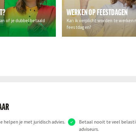
ST?
WERKEN OP FEESTDAGEN
an of je dubbel betaald
Kan ik verplicht worden te werken
feestdagen?
LAAR
helpen je met juridisch advies.
Betaal nooit te veel belas
adviseurs.