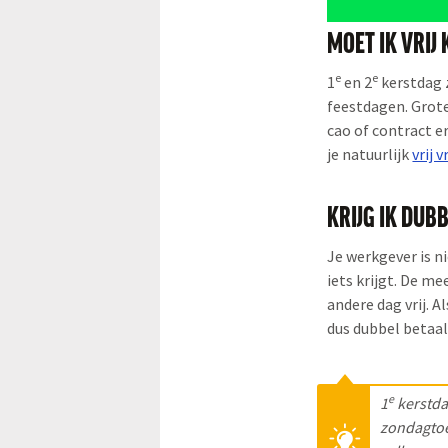
MOET IK VRIJ
e
e
1
en 2
kerstdag z
feestdagen. Grote 
cao of contract er
je natuurlijk
vrij 
KRIJG IK DUB
Je werkgever is n
iets krijgt. De m
andere dag vrij. Al
dus dubbel betaal
e
1
kerstda
zondagtoe