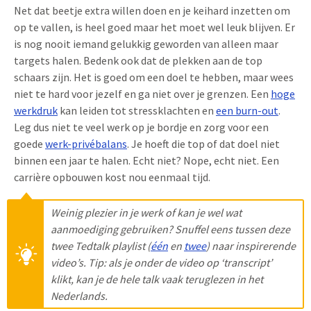
Net dat beetje extra willen doen en je keihard inzetten om
op te vallen, is heel goed maar het moet wel leuk blijven. Er
is nog nooit iemand gelukkig geworden van alleen maar
targets halen. Bedenk ook dat de plekken aan de top
schaars zijn. Het is goed om een doel te hebben, maar wees
niet te hard voor jezelf en ga niet over je grenzen. Een
hoge
werkdruk
kan leiden tot stressklachten en
een burn-out
.
Leg dus niet te veel werk op je bordje en zorg voor een
goede
werk-privébalans
. Je hoeft die top of dat doel niet
binnen een jaar te halen. Echt niet? Nope, echt niet. Een
carrière opbouwen kost nou eenmaal tijd.
Weinig plezier in je werk of kan je wel wat
aanmoediging gebruiken? Snuffel eens tussen deze
twee Tedtalk playlist (
één
en
twee
) naar inspirerende
video’s. Tip: als je onder de video op ‘transcript’
klikt, kan je de hele talk vaak teruglezen in het
Nederlands.