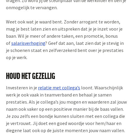
vragen. Zo word jij de steunpilaar van de werkvloer en ben je
onmogelijk te vervangen.
Weet ook wat je waard bent. Zonder arrogant te worden,
mag je best laten zien en uitspreken dat je je inzet voor je
baan. Wil je meer of andere taken, een promotie, bonus
of
salarisverhoging
? Geef dat aan, laat zien dat je stevig in
je schoenen staat en zelfverzekerd bent over je prestaties
op je werk.
HOUD HET GEZELLIG
Investeren in je
relatie met collega’s
loont. Waarschijnlijk
werk je ook vaak in teamverband en behaal je samen
prestaties. Als je collega’s jou mogen en waarderen zal jouw
naam ook vaker op een positieve manier bij de baas vallen.
Je zou zelfs een bondje kunnen sluiten met een collega die
je vertrouwt. Jij doet een goed woordje voor hem/haar en
diegene laat ook op de juiste momenten jouw naam vallen.