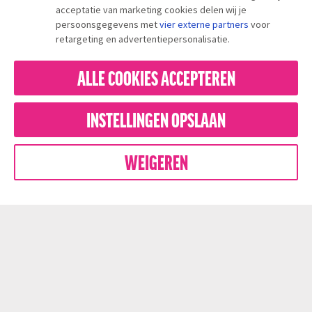
acceptatie van marketing cookies delen wij je
persoonsgegevens met
vier externe partners
voor
retargeting en advertentiepersonalisatie.
ALLE COOKIES ACCEPTEREN
INSTELLINGEN OPSLAAN
MEER LEDEN = MEER INVLOED BIJ WERKGEVERS
EN POLITIEK DEN HAAG
WEIGEREN
WORD LID VANAF €2,08 P.M.