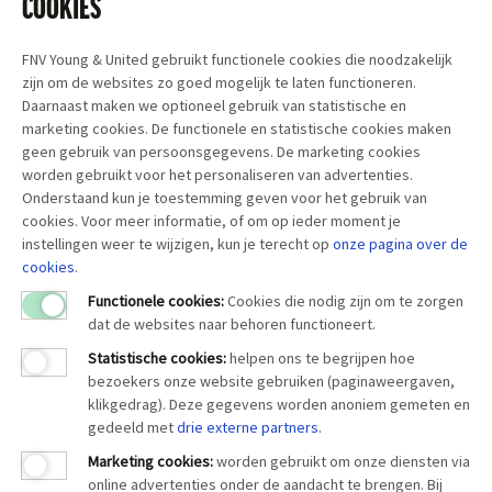
COOKIES
voor iedereen die 21 jaar of ouder is even hoog. Als je 21 bent,
krijg je dus evenveel betaald als je collega van 25 die hetzelfde
werk doet.
FNV Young & United gebruikt functionele cookies die noodzakelijk
zijn om de websites zo goed mogelijk te laten functioneren.
Als je 20 jaar of jonger bent, verdien je minimaal het
Daarnaast maken we optioneel gebruik van statistische en
minimumjeugdloon. Hoe hoog dit jeugdloon is, hangt af van je
marketing cookies. De functionele en statistische cookies maken
leeftijd. Zo verdient iemand van 20 jaar 80% van wat iemand
geen gebruik van persoonsgegevens. De marketing cookies
worden gebruikt voor het personaliseren van advertenties.
van 21 jaar of ouder verdient.
Ben je 18? Dan verdien je zelfs
Onderstaand kun je toestemming geven voor het gebruik van
maar 50%, dus de helft, van iemand van 21
. Ook als jij en je
cookies. Voor meer informatie, of om op ieder moment je
collega exact hetzelfde werk doen.
instellingen weer te wijzigen, kun je terecht op
onze pagina over
de
cookies
.
Functionele cookies:
Cookies die nodig zijn om te zorgen
dat de websites naar behoren functioneert.
Statistische cookies
:
helpen ons te begrijpen hoe
bezoekers onze website gebruiken (paginaweergaven,
klikgedrag). Deze gegevens worden anoniem gemeten en
gedeeld met
drie externe partners
.
Marketing cookies
:
worden gebruikt om onze diensten via
online advertenties onder de aandacht te brengen. Bij