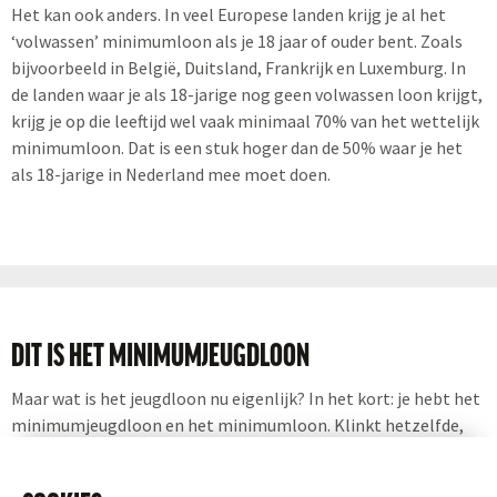
Het kan ook anders. In veel Europese landen krijg je al het
‘volwassen’ minimumloon als je 18 jaar of ouder bent. Zoals
bijvoorbeeld in België, Duitsland, Frankrijk en Luxemburg. In
de landen waar je als 18-jarige nog geen volwassen loon krijgt,
krijg je op die leeftijd wel vaak minimaal 70% van het wettelijk
minimumloon. Dat is een stuk hoger dan de 50% waar je het
als 18-jarige in Nederland mee moet doen.
DIT IS HET MINIMUMJEUGDLOON
Maar wat is het jeugdloon nu eigenlijk? In het kort: je hebt het
minimumjeugdloon en het minimumloon. Klinkt hetzelfde,
maar het is net een tikkeltje anders. Alle werkende 21+’ers
verdienen minimaal het minimumloon. Het minimumloon is