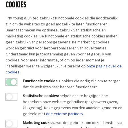
COOKIES
dat jongeren vanaf 18 jaar tenminste het volwassen
minimumloon gaan verdienen. Net als in de rest van Europa.
Door deze aanpassing kan de bestaanszekerheid van een hele
FNV Young & United gebruikt functionele cookies die noodzakelijk
zijn om de websites zo goed mogelijk te laten functioneren.
generatie jongeren verbeteren.
Daarnaast maken we optioneel gebruik van statistische en
Het is tijd voor gelijke en eerlijke kansen voor
iedereen
,
marketing cookies. De functionele en statistische cookies maken
ongeacht leeftijd.
geen gebruik van persoonsgegevens. De marketing cookies
worden gebruikt voor het personaliseren van advertenties.
Met vriendelijke groet,
Onderstaand kun je toestemming geven voor het gebruik van
cookies. Voor meer informatie, of om op ieder moment je
instellingen weer te wijzigen, kun je terecht op
onze pagina over
de
cookies
.
Functionele cookies:
Cookies die nodig zijn om te zorgen
dat de websites naar behoren functioneert.
Statistische cookies
:
helpen ons te begrijpen hoe
bezoekers onze website gebruiken (paginaweergaven,
klikgedrag). Deze gegevens worden anoniem gemeten en
gedeeld met
drie externe partners
.
Marketing cookies
:
worden gebruikt om onze diensten via