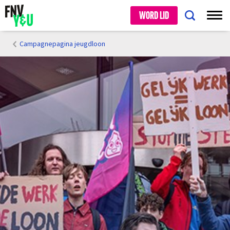
WORD LID
Campagnepagina jeugdloon