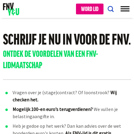
WORD LID
SCHRIJF JE NU IN VOOR DE FNV.
ONTDEK DE VOORDELEN VAN EEN FNV-
LIDMAATSCHAP
Vragen over je (stage)contract? Of loonstrook?
Wij
checken het.
Mogelijk 100-en euro’s terugverdienen?
We vullen je
belastingaangifte in.
Heb je gedoe op het werk? Dan kan advies over de wet
honderden euro's kosten.
Als FNV-lid is dit gratis.