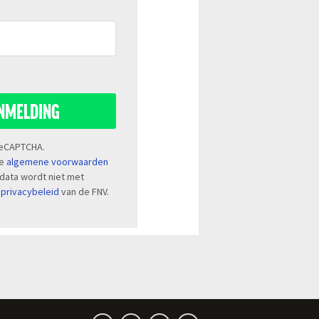
ANMELDING
 reCAPTCHA.
de
algemene voorwaarden
 data wordt niet met
t
privacybeleid
van de FNV.