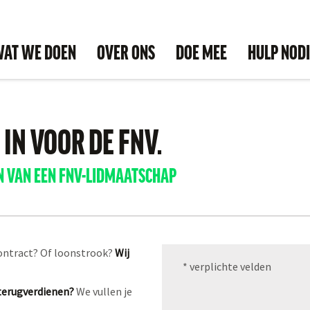
AT WE DOEN
OVER ONS
DOE MEE
HULP NOD
 IN VOOR DE FNV.
N VAN EEN FNV-LIDMAATSCHAP
contract? Of loonstrook?
Wij
* verplichte velden
 terugverdienen?
We vullen je