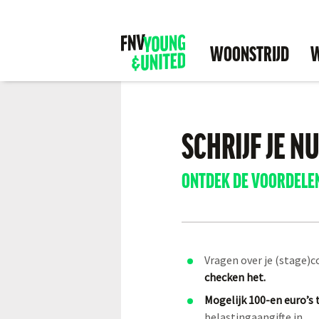
WOONSTRIJD
W
SCHRIJF JE NU
ONTDEK DE VOORDELE
Vragen over je (stage)
checken het.
Mogelijk 100-en euro’s
belastingaangifte in.