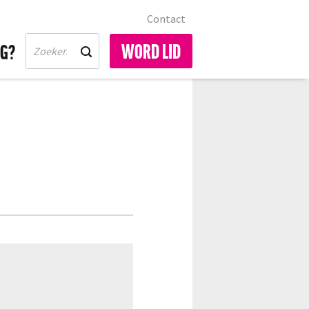
Contact
WORD LID
IG?