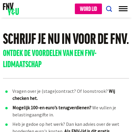
WORD LID
SCHRIJF JE NU IN VOOR DE FNV.
ONTDEK DE VOORDELEN VAN EEN FNV-
LIDMAATSCHAP
Vragen over je (stage)contract? Of loonstrook?
Wij
checken het.
Mogelijk 100-en euro’s terugverdienen?
We vullen je
belastingaangifte in.
Heb je gedoe op het werk? Dan kan advies over de wet
honderden euro's kosten.
Als FNV-lid is dit gratis.