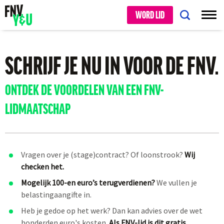
WORD LID
SCHRIJF JE NU IN VOOR DE FNV.
ONTDEK DE VOORDELEN VAN EEN FNV-
LIDMAATSCHAP
Vragen over je (stage)contract? Of loonstrook?
Wij
checken het.
Mogelijk 100-en euro’s terugverdienen?
We vullen je
belastingaangifte in.
Heb je gedoe op het werk? Dan kan advies over de wet
honderden euro's kosten.
Als FNV-lid is dit gratis.