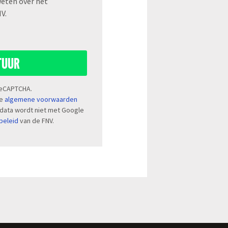
weten over het
V.
TUUR
 reCAPTCHA.
de
algemene voorwaarden
 data wordt niet met Google
beleid
van de FNV.