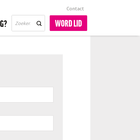
Contact
WORD LID
IG?