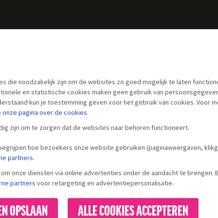
es die noodzakelijk zijn om de websites zo goed mogelijk te laten functio
nctionele en statistische cookies maken geen gebruik van persoonsgegeve
derstaand kun je toestemming geven voor het gebruik van cookies. Voor m
p
onze pagina over
de cookies
.
ig zijn om te zorgen dat de websites naar behoren functioneert.
 begrijpen hoe bezoekers onze website gebruiken (paginaweergaven, kli
ne partners
.
om onze diensten via online advertenties onder de aandacht te brengen. Bi
rne partners
voor retargeting en advertentiepersonalisatie.
EN OPSLAAN
ALLE COOKIES ACCEPTEREN