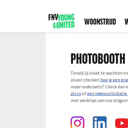
WOONSTRIJD
W
PHOTOBOOTH
Terwijl jij staat te wachten t
alvast checken
hoe je een go
maar ouderwets? Check dan e
als cv
of
een videosollicitati
met werktips van ons krijgen?