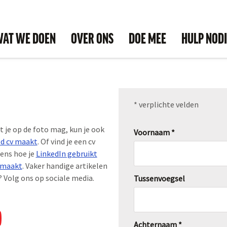
AT WE DOEN
OVER ONS
DOE MEE
HULP NOD
* verplichte velden
ot je op de foto mag, kun je ook
Voornaam *
ed cv maakt
. Of vind je een cv
ens hoe je
LinkedIn gebruikt
e maakt
. Vaker handige artikelen
 Volg ons op sociale media.
Tussenvoegsel
Achternaam *